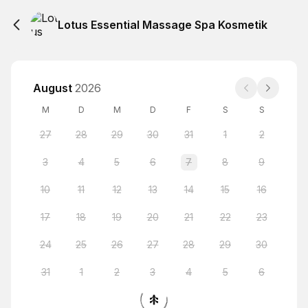
Lotus Essential Massage Spa Kosmetik
August
2026
M
D
M
D
F
S
S
27
28
29
30
31
1
2
3
4
5
6
7
8
9
10
11
12
13
14
15
16
17
18
19
20
21
22
23
24
25
26
27
28
29
30
31
1
2
3
4
5
6