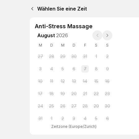
Wählen Sie eine Zeit
Anti-Stress Massage
August
2026
M
D
M
D
F
S
S
27
28
29
30
31
1
2
3
4
5
6
7
8
9
10
11
12
13
14
15
16
17
18
19
20
21
22
23
24
25
26
27
28
29
30
31
1
2
3
4
5
6
Zeitzone
(
Europe/Zurich
)