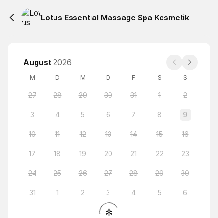
Lotus Essential Massage Spa Kosmetik
August
2026
M
D
M
D
F
S
S
27
28
29
30
31
1
2
3
4
5
6
7
8
9
10
11
12
13
14
15
16
17
18
19
20
21
22
23
24
25
26
27
28
29
30
31
1
2
3
4
5
6